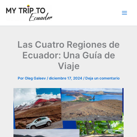
Ir
al
contenido
Las Cuatro Regiones de
Ecuador: Una Guía de
Viaje
Por
Oleg Galeev
/
diciembre 17, 2024
/
Deja un comentario