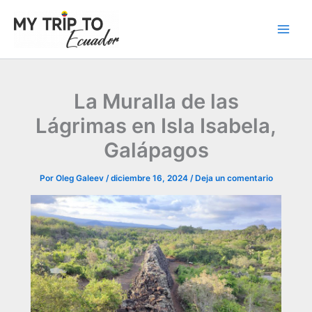
Ir
al
contenido
La Muralla de las
Lágrimas en Isla Isabela,
Galápagos
Por
Oleg Galeev
/
diciembre 16, 2024
/
Deja un comentario