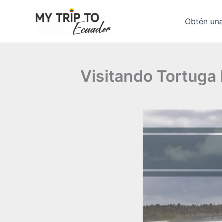
Ir
al
Obtén una
contenido
Visitando Tortuga