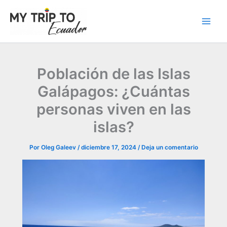
Ir
al
contenido
Población de las Islas
Galápagos: ¿Cuántas
personas viven en las
islas?
Por
Oleg Galeev
/
diciembre 17, 2024
/
Deja un comentario