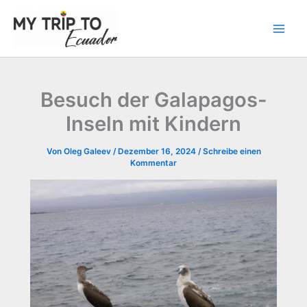
Zum
Inhalt
springen
Besuch der Galapagos-
Inseln mit Kindern
Von
Oleg Galeev
/
Dezember 16, 2024
/
Schreibe einen
Kommentar