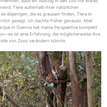
nehmen, dass ein Ausflug in den Zoo nur etwas
nnend, Tiere außerhalb ihrer natürlichen
s diejenigen, die es grausam finden, Tiere in
lich gesagt, ich dachte früher genauso. Aber
arque
in Cuenca hat meine Perspektive komplett
Zoo—es ist eine Erfahrung, die möglicherweise Ihre
Rolle von Zoos verändern könnte.