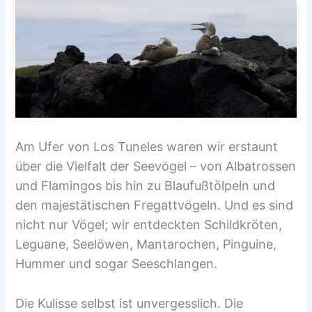
Am Ufer von Los Tuneles waren wir erstaunt
über die Vielfalt der Seevögel – von Albatrossen
und Flamingos bis hin zu Blaufußtölpeln und
den majestätischen Fregattvögeln. Und es sind
nicht nur Vögel; wir entdeckten Schildkröten,
Leguane, Seelöwen, Mantarochen, Pinguine,
Hummer und sogar Seeschlangen.
Die Kulisse selbst ist unvergesslich. Die