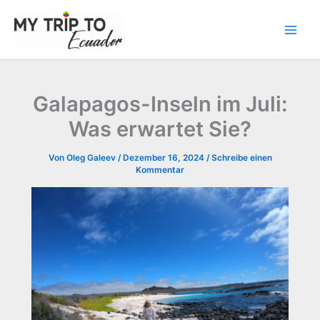
Zum
Inhalt
springen
Galapagos-Inseln im Juli:
Was erwartet Sie?
Von
Oleg Galeev
/
Dezember 16, 2024
/
Schreibe einen
Kommentar