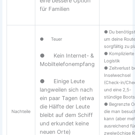
eine bessere Option
für Familien
● Du benötigst 
● Teuer
um deine Rout
sorgfältig zu p
● Komplizierte
● Kein Internet- &
Logistik
Mobiltelefonempfang
● Zeitverlust 
Inselwechsel
● Einige Leute
(Check-in/Che
langweilen sich nach
und eine 2,5-
stündige Boots
ein paar Tagen (etwa
● Begrenzte Or
die Hälfte der Leute
Nachteile
die man besuc
bleibt auf dem Schiff
kann (aber meh
und erkundet keine
ausreichend für
neuen Orte)
zweiwöchige R