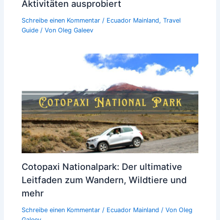
Aktivitäten ausprobiert
Schreibe einen Kommentar
/
Ecuador Mainland
,
Travel
Guide
/ Von
Oleg Galeev
Cotopaxi Nationalpark: Der ultimative
Leitfaden zum Wandern, Wildtiere und
mehr
Schreibe einen Kommentar
/
Ecuador Mainland
/ Von
Oleg
Galeev